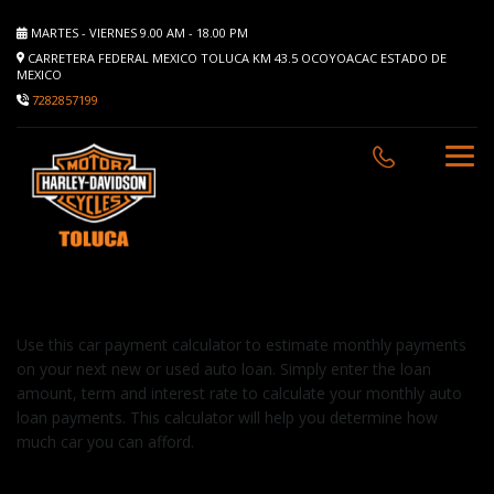
MARTES - VIERNES 9.00 AM - 18.00 PM
CARRETERA FEDERAL MEXICO TOLUCA KM 43.5 OCOYOACAC ESTADO DE
MEXICO
7282857199
Use this car payment calculator to estimate monthly payments
on your next new or used auto loan. Simply enter the loan
amount, term and interest rate to calculate your monthly auto
loan payments. This calculator will help you determine how
much car you can afford.