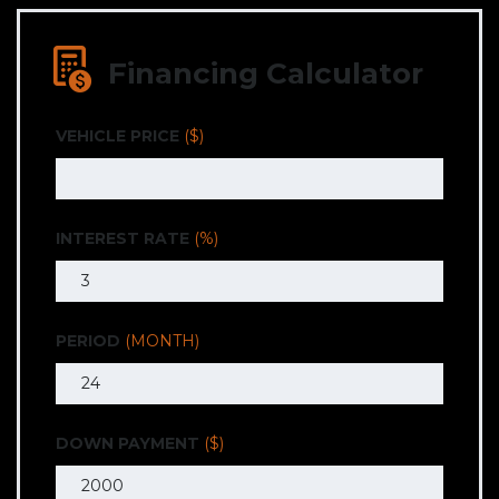
Financing Calculator
VEHICLE PRICE
($)
INTEREST RATE
(%)
PERIOD
(MONTH)
DOWN PAYMENT
($)