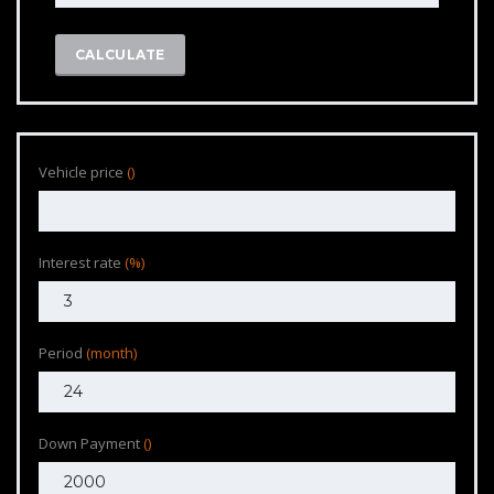
CALCULATE
Vehicle price
()
Interest rate
(%)
Period
(month)
Down Payment
()