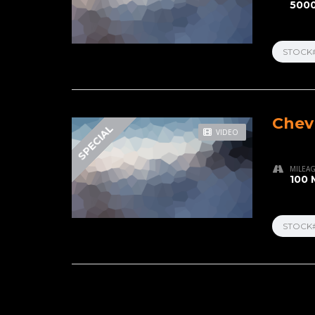
5000
STOCK
Chev
SPECIAL
VIDEO
MILEA
100 
STOCK