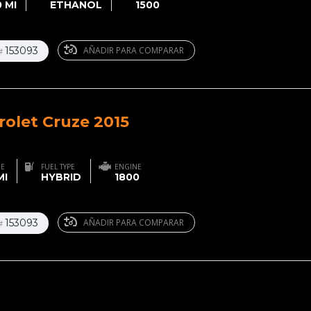
 MI
ETHANOL
1500
153093
AÑADIR PARA COMPARAR
#
rolet Cruze 2015
GE
FUEL TYPE
ENGINE
MI
HYBRID
1800
153093
AÑADIR PARA COMPARAR
#