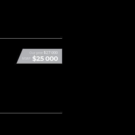
$27 000
Our price
$25 000
MSRP