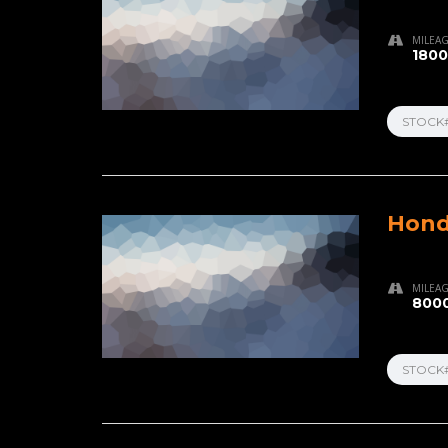
MILEA
1800
STOCK
Hond
MILEA
8000
STOCK