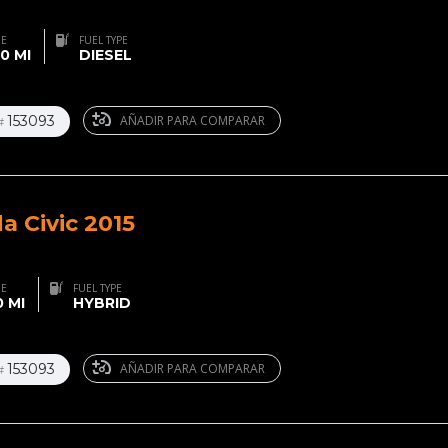
GE
FUEL TYPE
0 MI
DIESEL
153093
AÑADIR PARA COMPARAR
#
a Civic 2015
GE
FUEL TYPE
 MI
HYBRID
153093
AÑADIR PARA COMPARAR
#