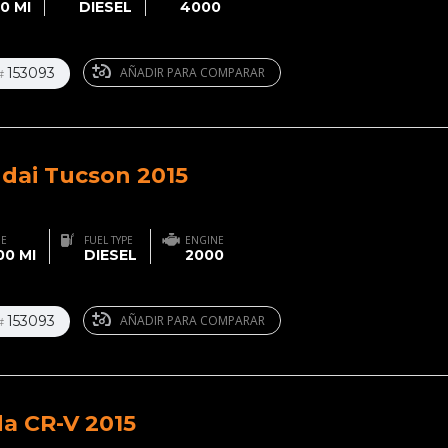
0 MI
DIESEL
4000
153093
AÑADIR PARA COMPARAR
#
dai Tucson 2015
GE
FUEL TYPE
ENGINE
0 MI
DIESEL
2000
153093
AÑADIR PARA COMPARAR
#
a CR-V 2015