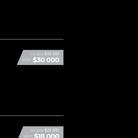
$33 000
Our price
$30 000
MSRP
$25 000
Our price
$18 000
MSRP