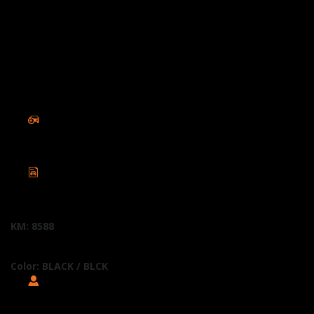
El vehículo que se muestra puede presentar diferencias
visuales; consulta con tu concesionario H-D Toluca, para
conocer más detalles.
KM: 8588
Color: BLACK / BLCK