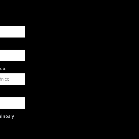
co:
minos y