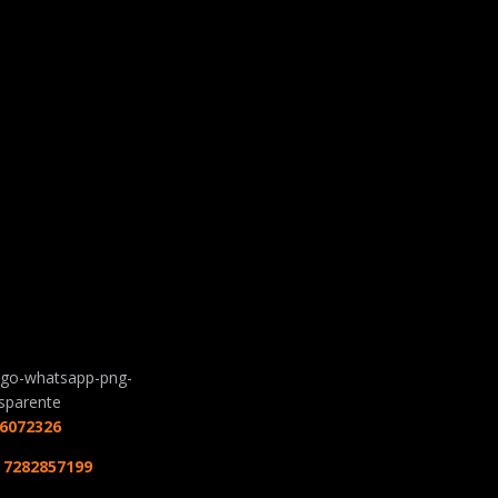
s visuales; consulta con tu
 más detalles.
6072326
:
7282857199