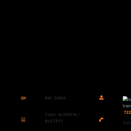
El vehículo que se muestra puede presentar diferencia
concesionario H-D Toluca, para conocer
KM: 34939
:
722
Color: SLVFRTN /
BLKTPST
Tel